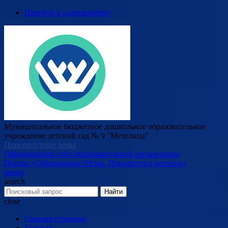
Перейти к содержимому
Муниципальное бюджетное дошкольное образовательное
учреждение детский сад № 9 "Метелица"
Приоритетные темы
Официальный сайт образовательной организации
Портал «Образование Югры. Приоритеты региона»
меню
search
Найти
close
Главная страница
Главная