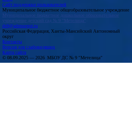
Сайт поддержки пользователей
Муниципальное бюджетное общеобразовательное учреждение
Муниципальное бюджетное дошкольное образовательное
учреждение детский сад № 9 "Метелица"
ds9@admsurgut.ru
Российская Федерация, Ханты-Мансийский Автономный
округ
Контакты
Версия для слабовидящих
Карта сайта
© 08.09.2025 — 2026 МБОУ ДС № 9 "Метелица"