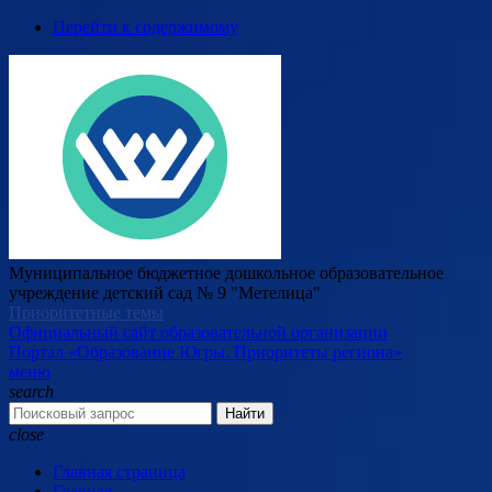
Перейти к содержимому
Муниципальное бюджетное дошкольное образовательное
учреждение детский сад № 9 "Метелица"
Приоритетные темы
Официальный сайт образовательной организации
Портал «Образование Югры. Приоритеты региона»
меню
search
Найти
close
Главная страница
Главная