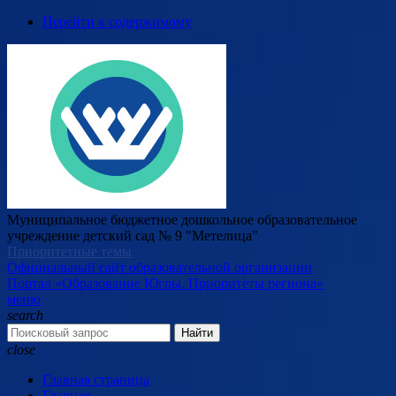
Перейти к содержимому
Муниципальное бюджетное дошкольное образовательное
учреждение детский сад № 9 "Метелица"
Приоритетные темы
Официальный сайт образовательной организации
Портал «Образование Югры. Приоритеты региона»
меню
search
Найти
close
Главная страница
Главная