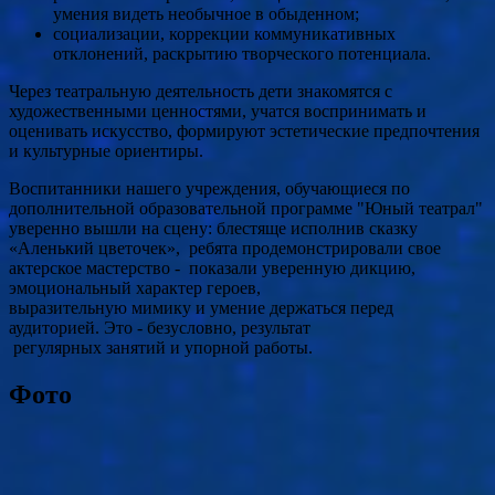
умения видеть необычное в обыденном;
социализации, коррекции коммуникативных
отклонений, раскрытию творческого потенциала.
Через театральную деятельность дети знакомятся с
художественными ценностями, учатся воспринимать и
оценивать искусство, формируют эстетические предпочтения
и культурные ориентиры.
Воспитанники нашего учреждения, обучающиеся по
дополнительной образовательной программе "Юный театрал"
уверенно вышли на сцену:
блестяще
исполнив
сказку
«Аленький цветочек
»,
ребята продемонстрировали свое
актерское мастерство -
показали
уверенную
дикцию,
эмоциональный характер героев,
выразительную
мимику
и
умение
держаться
перед
аудиторией. Это - безусловно,
результат
регулярных
занятий
и
упорной
работы.
Фото