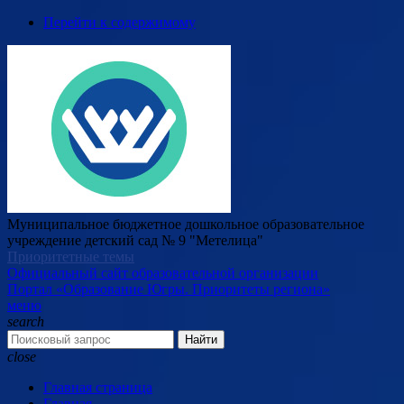
Перейти к содержимому
Муниципальное бюджетное дошкольное образовательное
учреждение детский сад № 9 "Метелица"
Приоритетные темы
Официальный сайт образовательной организации
Портал «Образование Югры. Приоритеты региона»
меню
search
Найти
close
Главная страница
Главная