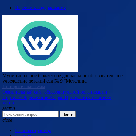
Перейти к содержимому
Муниципальное бюджетное дошкольное образовательное
учреждение детский сад № 9 "Метелица"
Приоритетные темы
Официальный сайт образовательной организации
Портал «Образование Югры. Приоритеты региона»
меню
search
Найти
close
Главная страница
Главная