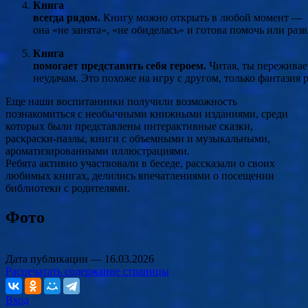
Книга
всегда
рядом.
Книгу
можно
открыть
в
любой
момент
—
она
«не
занята»,
«не
обиделась»
и
готова
помочь
или
разв
Книга
помогает
представить
себя
героем.
Читая,
ты
пережива
неудачам.
Это
похоже
на
игру
с
другом,
только
фантазия
р
Еще наши воспитанники получили возможность
познакомиться с необычными книжными изданиями, среди
которых были представлены
интерактивные сказки,
раскраски-пазлы, книги с объемными и музыкальными,
ароматизированными иллюстрациями.
Ребята активно участвовали в беседе, рассказали о своих
любимых книгах, делились впечатлениями о посещении
библиотеки с родителями.
Фото
Дата публикации —
16.03.2026
Распечатать содержание страницы
Вход