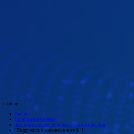
Loading...
Главная
Приоритетные темы
Реализация рабочей программы воспитания
"Подружись с хорошей книгой!"!