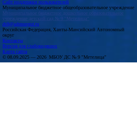
Сайт поддержки пользователей
Муниципальное бюджетное общеобразовательное учреждение
Муниципальное бюджетное дошкольное образовательное
учреждение детский сад № 9 "Метелица"
ds9@admsurgut.ru
Российская Федерация, Ханты-Мансийский Автономный
округ
Контакты
Версия для слабовидящих
Карта сайта
© 08.09.2025 — 2026 МБОУ ДС № 9 "Метелица"