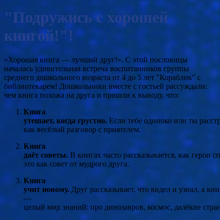
"Подружись с хорошей
книгой!"!
«Хорошая
книга
— лучший
друг!». С этой пословицы
началась удивительная встреча воспитанников группы
среднего дошкольного возраста от 4 до 5 лет "Кораблик" с
библиотекарем! Дошкольники вместе с гостьей рассуждали:
ч
ем
книга
похожа
на
друга и пришли к выводу, что:
Книга
утешает,
когда
грустно.
Если
тебе
одиноко
или
ты
расстр
как
весёлый
разговор
с
приятелем.
Книга
даёт
советы.
В
книгах
часто
рассказывается,
как
герои
сп
это
как
совет
от
мудрого
друга.
Книга
учит
новому.
Друг
рассказывает,
что
видел
и
узнал,
а
кни
—
целый
мир
знаний:
про
динозавров,
космос,
далёкие
стра