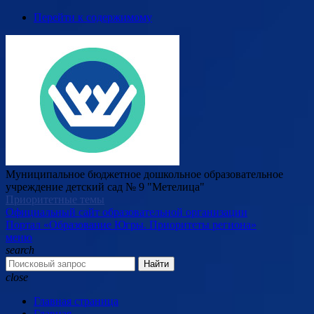
Перейти к содержимому
Муниципальное бюджетное дошкольное образовательное
учреждение детский сад № 9 "Метелица"
Приоритетные темы
Официальный сайт образовательной организации
Портал «Образование Югры. Приоритеты региона»
меню
search
Найти
close
Главная страница
Главная