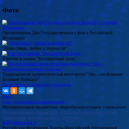
Фото
Празднование Дня Государственного флага Российской
Федерации
"День семьи, любви и верности"
Участие в акции "Бессмертный полк"
Традиционная патриотическая викторина "Мы - наследники
Великой Победы!"
Распечатать содержание страницы
Вход
Сайт поддержки пользователей
Муниципальное бюджетное общеобразовательное учреждение
Муниципальное бюджетное дошкольное образовательное
учреждение детский сад № 9 "Метелица"
ds9@admsurgut.ru
Российская Федерация, Ханты-Мансийский Автономный